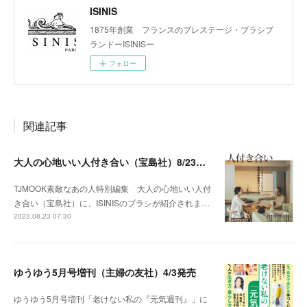
ISINIS
1875年創業 フランスのプレステージ・ブラシブ
ランドーISINISー
フォロー
関連記事
大人の心地いい人付き合い（宝島社）8/23発売
TJMOOK素敵なあの人特別編集 大人の心地いい人付
き合い（宝島社）に、ISINISのブラシが紹介されま…
2023.08.23 07:30
ゆうゆう5月号増刊（主婦の友社）4/3発売
ゆうゆう5月号増刊「老けない私の『元気週刊』」に