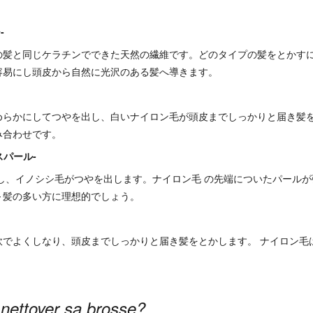
-
の髪と同じケラチンでできた天然の繊維です。どのタイプの髪をとかす
容易にし頭皮から自然に光沢のある髪へ導きます。
めらかにしてつやを出し、白いナイロン毛が頭皮までしっかりと届き髪を
み合わせです。
クスパール-
し、イノシシ毛がつやを出します。ナイロン毛 の先端についたパールが
～髪の多い方に理想的でしょう。
軟でよくしなり、頭皮までしっかりと届き髪をとかします。 ナイロン毛
nettoyer sa brosse?