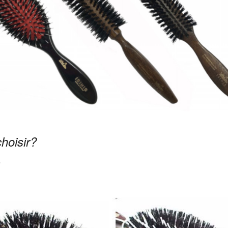
choisir?
？