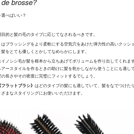
 de brosse?
を選べばいい？
用目的と髪の毛のタイプに応じてなされるべきです。
》
はブラッシングをより柔軟にする空気穴をあけた弾力性の高いクッシ
き髪をとても優しくとかしてなめらかにします。
はイノシシ毛が髪を根本から立ちあげてボリュームを作り出してくれま
ヘアースタイルを作るときの助けに髪を乾かしながら使うことにも適し
髪の長さやその密度に完璧にフィットするでしょう。
《フラットブラシ》
はどのタイプの髪にも適していて、髪をなでつけた
まざまなスタイリングにお使いいただけます。