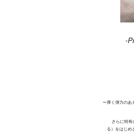
-P
その
ー厚く弾力のあ
さらに特有の技術“
る）をはじめ