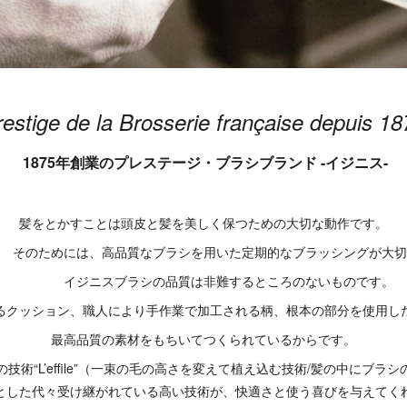
restige de la Brosserie française depuis 18
1875年創業のプレステージ・ブラシブランド -イジニス-
髪をとかすことは頭皮と髪を美しく保つための大切な動作です。
ためには、高品質なブラシを用いた定期的なブラッシングが大切
イジニスブラシの品質は非難するところのないものです。
るクッション、職人により手作業で加工される柄、根本の部分を使用し
最高品質の素材をもちいてつくられているからです。
L’effile”（一束の毛の高さを変えて植え込む技術/髪の中にブラシ
とした代々受け継がれている高い技術が、快適さと使う喜びを与えてく