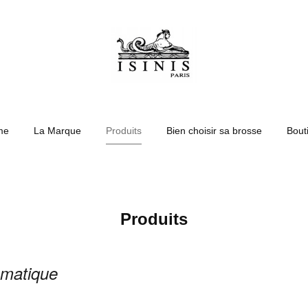
me
La Marque
Produits
Bien choisir sa brosse
Bout
Produits
matique